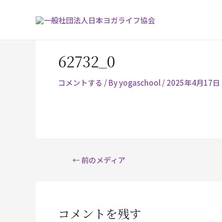
内
Post
容
navigation
を
ス
62732_0
キ
ッ
コメントする
/ By
yogaschool
/
2025年4月17日
プ
←
前のメディア
コメントを残す