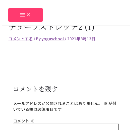
内
名
メ
サ
Main
Menu
容
前
ー
イ
を
*
ル
ト
ス
*
チューブストレッチ2 (1)
キ
ッ
プ
コメントする
/ By
yogaschool
/
2021年8月13日
コメントを残す
メールアドレスが公開されることはありません。
※
が付
いている欄は必須項目です
コメント
※