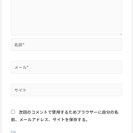
名
前
*
メ
ー
ル
*
サ
イ
ト
次回のコメントで使用するためブラウザーに自分の名
前、メールアドレス、サイトを保存する。