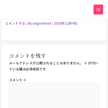
内
Main
容
2020ＨＰヨガ写真 (1)
Men
を
ス
コメントする
/ By
yogaschool
/
2020年12月4日
キ
ッ
プ
コメントを残す
メールアドレスが公開されることはありません。
※
が付い
ている欄は必須項目です
コメント
※